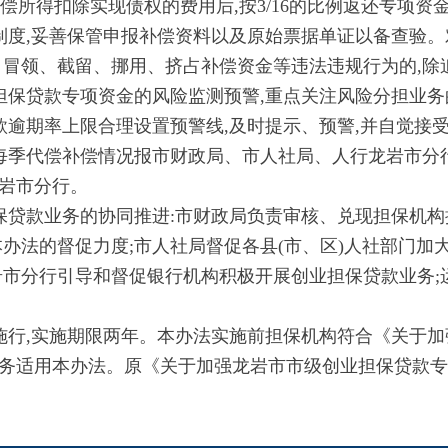
偿所得扣除实现债权的费用后,按3/16的比例返还专项资
度,妥善保管申报补偿资料以及原始票据单证以备查验。
、冒领、截留、挪用、挤占补偿资金等违法违规行为的,除
保贷款专项资金的风险监测预警,重点关注风险分担业务
款逾期率上限合理设置预警线,及时提示、预警,并自觉接
代偿补偿情况报市财政局、市人社局、人行龙岩市分行
岩市分行。
贷款业务的协同推进:市财政局负责审核、兑现担保机构
办法的督促力度;市人社局督促各县(市、区)人社部门加
岩市分行引导和督促银行机构积极开展创业担保贷款业务;
起施行,实施期限两年。本办法实施前担保机构符合《关于
务适用本办法。原《关于加强龙岩市市级创业担保贷款专