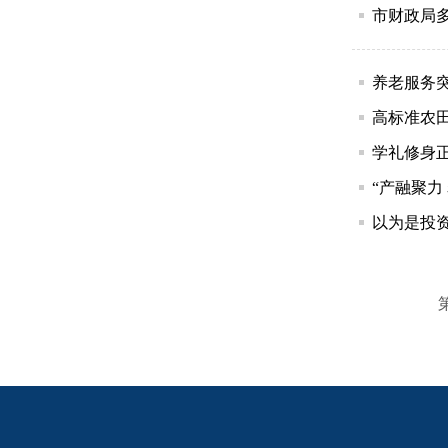
市财政局
养老服务
高标准农
学礼修身
“产融聚力
以为是投
第