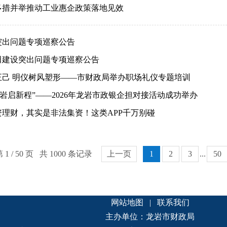
多措并举推动工业惠企政策落地见效
突出问题专项巡察公告
田建设突出问题专项巡察公告
正己 明仪树风塑形——市财政局举办职场礼仪专题培训
 岩启新程”——2026年龙岩市政银企担对接活动成功举办
资理财，其实是非法集资！这类APP千万别碰
 1 / 50 页 共 1000 条记录
上一页
1
2
3
...
50
网站地图
|
联系我们
主办单位：龙岩市财政局